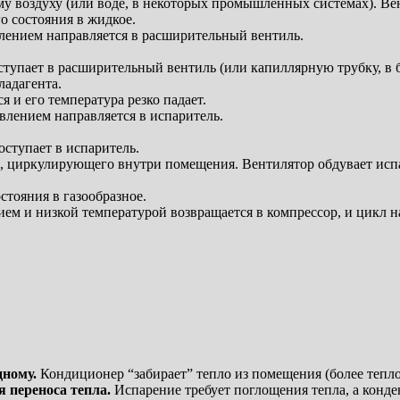
у воздуху (или воде, в некоторых промышленных системах). Вен
го состояния в жидкое.
влением направляется в расширительный вентиль.
тупает в расширительный вентиль (или капиллярную трубку, в б
ладагента.
 и его температура резко падает.
влением направляется в испаритель.
ступает в испаритель.
а, циркулирующего внутри помещения. Вентилятор обдувает испа
стояния в газообразное.
ием и низкой температурой возвращается в компрессор, и цикл н
дному.
Кондиционер “забирает” тепло из помещения (более теплог
я переноса тепла.
Испарение требует поглощения тепла, а конде