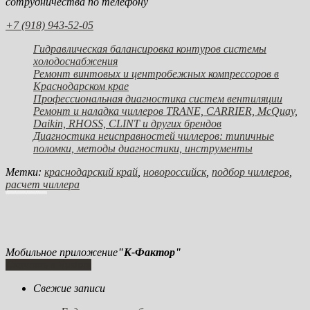
сотрудничества по телефону
+7 (918) 943-52-05
Гидравлическая балансировка контуров системы
холодоснабжения
Ремонт винтовых и центробежных компрессоров в
Краснодарском крае
Профессиональная диагностика систем вентиляции
Ремонт и наладка чиллеров TRANE, CARRIER, McQuay,
Daikin, RHOSS, CLINT и других брендов
Диагностика неисправностей чиллеров: типичные
поломки, методы диагностики, инструменты
Метки:
краснодарский край
,
новороссийск
,
подбор чиллеров
,
расчет чиллера
Мобильное приложение
"К-Фактор"
Скачать в Rustore
Свежие записи