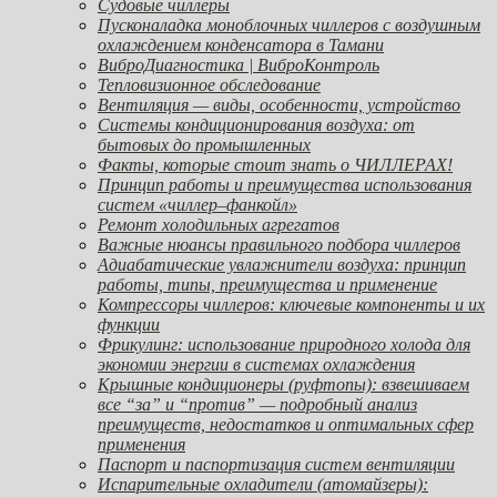
Судовые чиллеры
Пусконаладка моноблочных чиллеров с воздушным
охлаждением конденсатора в Тамани
ВиброДиагностика | ВиброКонтроль
Тепловизионное обследование
Вентиляция — виды, особенности, устройство
Системы кондиционирования воздуха: от
бытовых до промышленных
Факты, которые стоит знать о ЧИЛЛЕРАХ!
Принцип работы и преимущества использования
систем «чиллер–фанкойл»
Ремонт холодильных агрегатов
Важные нюансы правильного подбора чиллеров
Адиабатические увлажнители воздуха: принцип
работы, типы, преимущества и применение
Компрессоры чиллеров: ключевые компоненты и их
функции
Фрикулинг: использование природного холода для
экономии энергии в системах охлаждения
Крышные кондиционеры (руфтопы): взвешиваем
все “за” и “против” — подробный анализ
преимуществ, недостатков и оптимальных сфер
применения
Паспорт и паспортизация систем вентиляции
Испарительные охладители (атомайзеры):