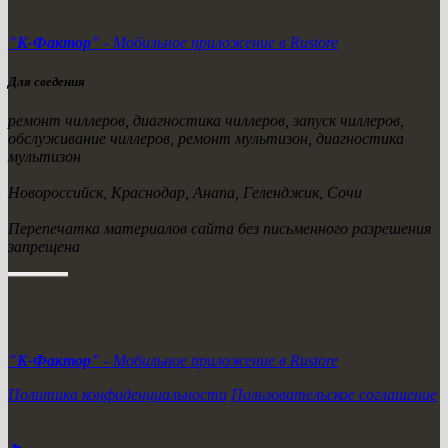
"К-Фактор"
- Мобильное приложение в Rustore
Для сведения
ремонт чиллеров, диагностика чиллеров, запуск чиллеров,
обслуживание чиллеров, ремонт мультизон, диагностика
мультизон
Новороссийск, Краснодар, Анапа, Геленджик, Сочи
Перепечатка материалов сайта без письменного разрешения
запрещена
"К-Фактор"
- Мобильное приложение в Rustore
Политика конфиденциальности
Пользовательское соглашение
запросов: 109. скорость: 0,246
➤