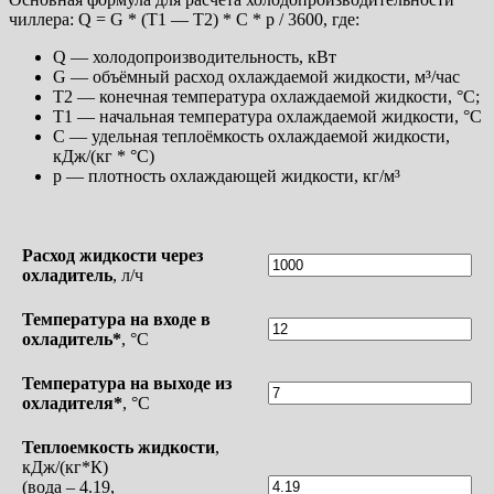
чиллера: Q = G * (T1 — T2) * C * p / 3600, где:
Q — холодопроизводительность, кВт
G — объёмный расход охлаждаемой жидкости, м³/час
T2 — конечная температура охлаждаемой жидкости, °C;
T1 — начальная температура охлаждаемой жидкости, °C
C — удельная теплоёмкость охлаждаемой жидкости,
кДж/(кг * °C)
p — плотность охлаждающей жидкости, кг/м³
Расход жидкости через
охладитель
, л/ч
Температура на входе в
охладитель*
, °С
Температура на выходе из
охладителя*
, °С
Теплоемкость жидкости
,
кДж/(кг*К)
(вода – 4.19,